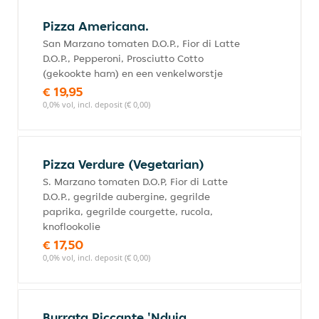
Pizza Americana.
San Marzano tomaten D.O.P., Fior di Latte
D.O.P., Pepperoni, Prosciutto Cotto
(gekookte ham) en een venkelworstje
€ 19,95
0,0% vol, incl. deposit (€ 0,00)
Pizza Verdure (Vegetarian)
S. Marzano tomaten D.O.P, Fior di Latte
D.O.P., gegrilde aubergine, gegrilde
paprika, gegrilde courgette, rucola,
knoflookolie
€ 17,50
0,0% vol, incl. deposit (€ 0,00)
Burrata Piccante 'Nduja