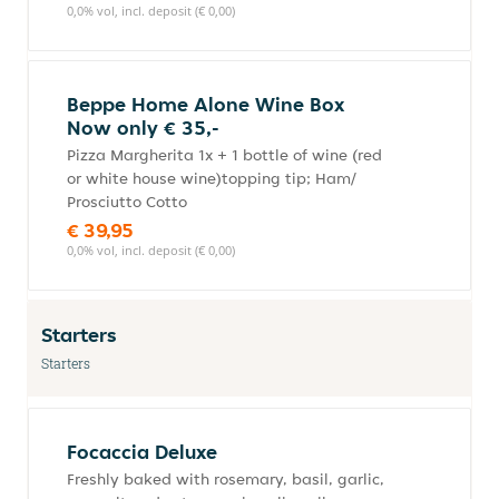
0,0% vol, incl. deposit (€ 0,00)
Beppe Home Alone Wine Box
Now only € 35,-
Pizza Margherita 1x + 1 bottle of wine (red
or white house wine)topping tip; Ham/
Prosciutto Cotto
€ 39,95
0,0% vol, incl. deposit (€ 0,00)
Starters
Starters
Focaccia Deluxe
Freshly baked with rosemary, basil, garlic,