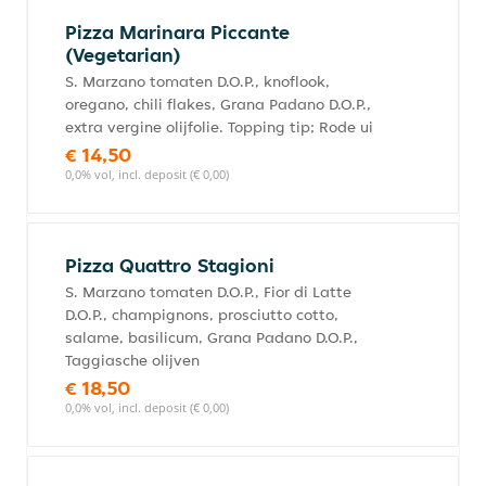
Pizza Marinara Piccante
(Vegetarian)
S. Marzano tomaten D.O.P., knoflook,
oregano, chili flakes, Grana Padano D.O.P.,
extra vergine olijfolie. Topping tip; Rode ui
€ 14,50
0,0% vol, incl. deposit (€ 0,00)
Pizza Quattro Stagioni
S. Marzano tomaten D.O.P., Fior di Latte
D.O.P., champignons, prosciutto cotto,
salame, basilicum, Grana Padano D.O.P.,
Taggiasche olijven
€ 18,50
0,0% vol, incl. deposit (€ 0,00)