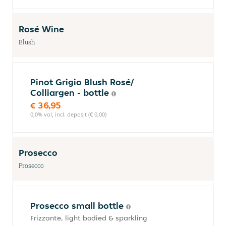
Rosé Wine
Blush
Pinot Grigio Blush Rosé/
Colliargen - bottle
€ 36,95
0,0% vol, incl. deposit (€ 0,00)
Prosecco
Prosecco
Prosecco small bottle
Frizzante, light bodied & sparkling