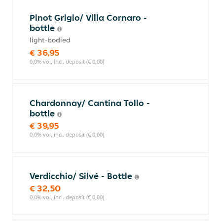
Pinot Grigio/ Villa Cornaro -
bottle
light-bodied
€ 36,95
0,0% vol, incl. deposit (€ 0,00)
Chardonnay/ Cantina Tollo -
bottle
€ 39,95
0,0% vol, incl. deposit (€ 0,00)
Verdicchio/ Silvé - Bottle
€ 32,50
0,0% vol, incl. deposit (€ 0,00)