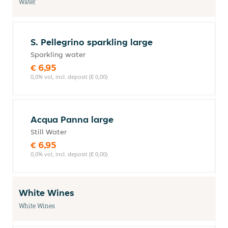
Water
S. Pellegrino sparkling large
Sparkling water
€ 6,95
0,0% vol, incl. deposit (€ 0,00)
Acqua Panna large
Still Water
€ 6,95
0,0% vol, incl. deposit (€ 0,00)
White Wines
White Wines