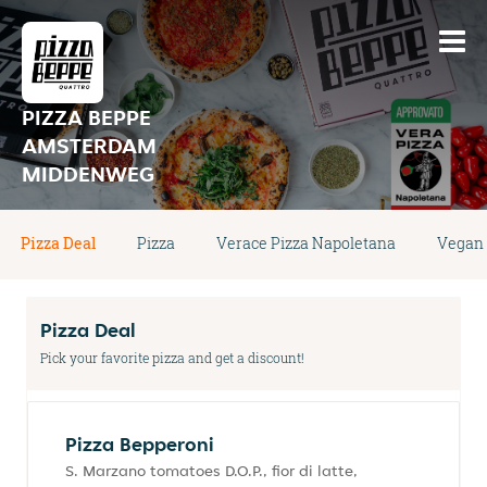
PIZZA BEPPE
AMSTERDAM
MIDDENWEG
Pizza Deal
Pizza
Verace Pizza Napoletana
Vegan 
Pizza Deal
Pick your favorite pizza and get a discount!
Pizza Bepperoni
S. Marzano tomatoes D.O.P., fior di latte,