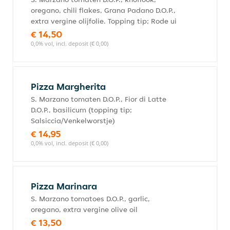
oregano, chili flakes, Grana Padano D.O.P.,
extra vergine olijfolie. Topping tip; Rode ui
€ 14,50
0,0% vol, incl. deposit (€ 0,00)
Pizza Margherita
S. Marzano tomaten D.O.P., Fior di Latte
D.O.P., basilicum (topping tip;
Salsiccia/Venkelworstje)
€ 14,95
0,0% vol, incl. deposit (€ 0,00)
Pizza Marinara
S. Marzano tomatoes D.O.P., garlic,
oregano, extra vergine olive oil
€ 13,50