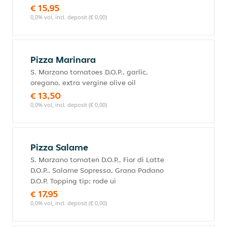
€ 15,95
0,0% vol, incl. deposit (€ 0,00)
Pizza Marinara
S. Marzano tomatoes D.O.P., garlic,
oregano, extra vergine olive oil
€ 13,50
0,0% vol, incl. deposit (€ 0,00)
Pizza Salame
S. Marzano tomaten D.O.P., Fior di Latte
D.O.P., Salame Sopressa, Grana Padano
D.O.P. Topping tip; rode ui
€ 17,95
0,0% vol, incl. deposit (€ 0,00)