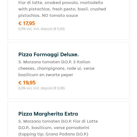
Fior di latte, smoked provola, mortadella
with pistachios, fresh pesto, basil, crushed
pistachios, NO tomato sauce
€ 17,95
0,0% vol, incl. deposit (€ 0,00)
Pizza Formaggi Deluxe.
S. Marzano tomaten D.O.P, 3 Italian
cheeses, champignons, rode ui, verse
basilicum en zwarte peper
€ 19,95
0,0% vol, incl. deposit (€ 0,00)
Pizza Margherita Extra
S. Marzano tomaten D.O.P, Fior di Latte
D.O.P., basilicum, verse pomodorini
(topping tip; Grana Padano D.O.P.)