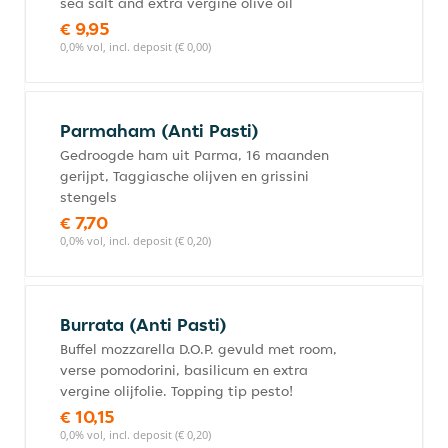
sea salt and extra vergine olive oil
€ 9,95
0,0% vol, incl. deposit (€ 0,00)
Parmaham (Anti Pasti)
Gedroogde ham uit Parma, 16 maanden
gerijpt, Taggiasche olijven en grissini
stengels
€ 7,70
0,0% vol, incl. deposit (€ 0,20)
Burrata (Anti Pasti)
Buffel mozzarella D.O.P. gevuld met room,
verse pomodorini, basilicum en extra
vergine olijfolie. Topping tip pesto!
€ 10,15
0,0% vol, incl. deposit (€ 0,20)