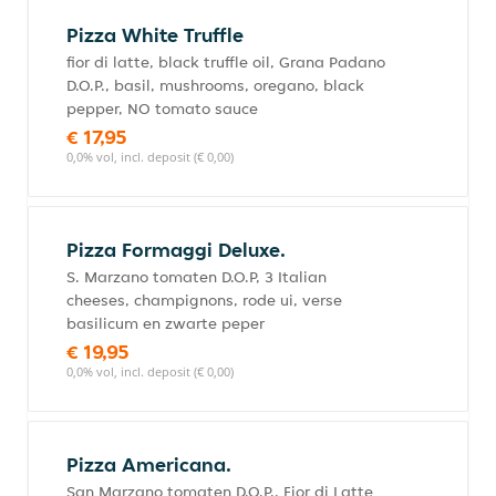
Pizza White Truffle
fior di latte, black truffle oil, Grana Padano
D.O.P., basil, mushrooms, oregano, black
pepper, NO tomato sauce
€ 17,95
0,0% vol, incl. deposit (€ 0,00)
Pizza Formaggi Deluxe.
S. Marzano tomaten D.O.P, 3 Italian
cheeses, champignons, rode ui, verse
basilicum en zwarte peper
€ 19,95
0,0% vol, incl. deposit (€ 0,00)
Pizza Americana.
San Marzano tomaten D.O.P., Fior di Latte