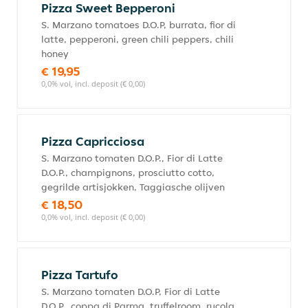
Pizza Sweet Bepperoni
S. Marzano tomatoes D.O.P, burrata, fior di
latte, pepperoni, green chili peppers, chili
honey
€ 19,95
0,0% vol, incl. deposit (€ 0,00)
Pizza Capricciosa
S. Marzano tomaten D.O.P., Fior di Latte
D.O.P., champignons, prosciutto cotto,
gegrilde artisjokken, Taggiasche olijven
€ 18,50
0,0% vol, incl. deposit (€ 0,00)
Pizza Tartufo
S. Marzano tomaten D.O.P, Fior di Latte
D.O.P., coppa di Parma, truffelroom, rucola