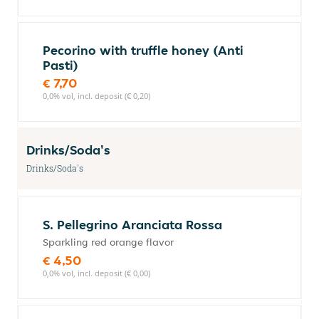
Pecorino with truffle honey (Anti
Pasti)
€ 7,70
0,0% vol, incl. deposit (€ 0,20)
Drinks/Soda's
Drinks/Soda's
S. Pellegrino Aranciata Rossa
Sparkling red orange flavor
€ 4,50
0,0% vol, incl. deposit (€ 0,00)